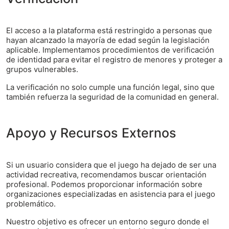
El acceso a la plataforma está restringido a personas que
hayan alcanzado la mayoría de edad según la legislación
aplicable. Implementamos procedimientos de verificación
de identidad para evitar el registro de menores y proteger a
grupos vulnerables.
La verificación no solo cumple una función legal, sino que
también refuerza la seguridad de la comunidad en general.
Apoyo y Recursos Externos
Si un usuario considera que el juego ha dejado de ser una
actividad recreativa, recomendamos buscar orientación
profesional. Podemos proporcionar información sobre
organizaciones especializadas en asistencia para el juego
problemático.
Nuestro objetivo es ofrecer un entorno seguro donde el